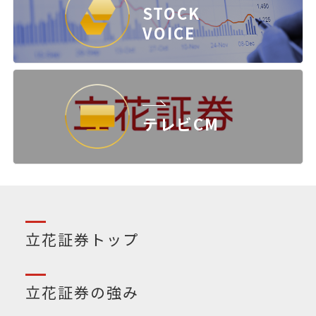
STOCK
VOICE
テレビCM
立花証券トップ
立花証券の強み