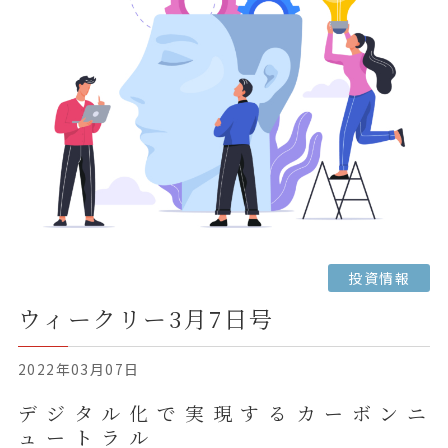
投資情報
ウィークリー3月7日号
2022年03月07日
デ ジ タ ル 化 で 実 現 す る カ ー ボ ン ニ
ュ ー ト ラ ル