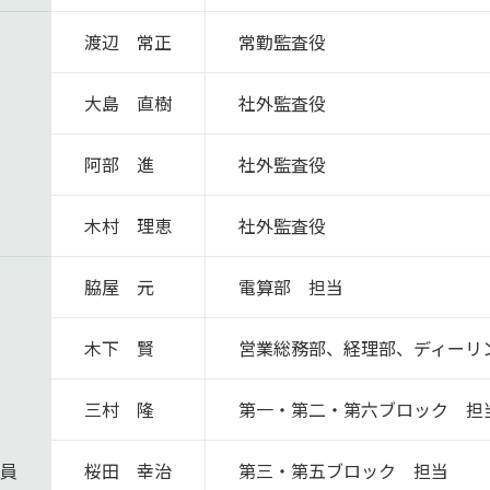
渡辺 常正
常勤監査役
大島 直樹
社外監査役
役
阿部 進
社外監査役
木村 理恵
社外監査役
脇屋 元
電算部 担当
木下 賢
営業総務部、経理部、ディーリ
三村 隆
第一・第二・第六ブロック 担
役員
桜⽥ 幸治
第三・第五ブロック 担当