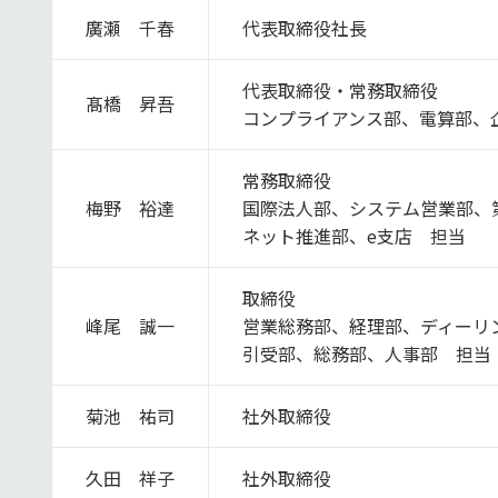
廣瀬 千春
代表取締役社長
代表取締役・常務取締役
髙橋 昇吾
コンプライアンス部、電算部、
常務取締役
梅野 裕達
国際法人部、システム営業部、
ネット推進部、e支店 担当
役
取締役
峰尾 誠一
営業総務部、経理部、ディーリ
引受部、総務部、人事部 担当
菊池 祐司
社外取締役
久田 祥子
社外取締役