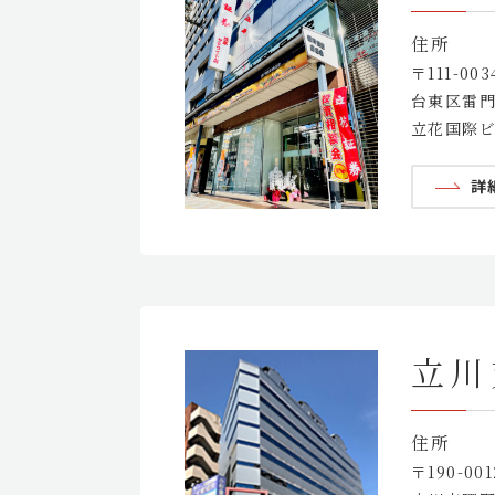
住所
〒111-003
台東区雷門1
立花国際ビ
詳
立川
住所
〒190-001