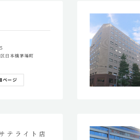
25
央区日本橋茅場町
細ページ
サテライト店