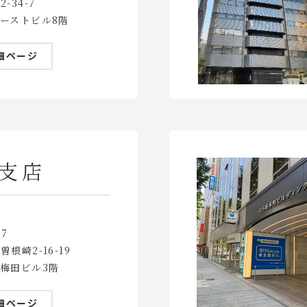
-34-7
ーストビル8階
細ページ
支店
57
根崎2-16-19
梅田ビル3階
細ページ