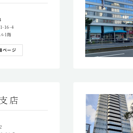
4
-16-4
ル1階
細ページ
支店
2