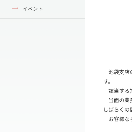
イベント
池袋支店の
す。
該当する営
当面の業務
しばらくの
お客様なら