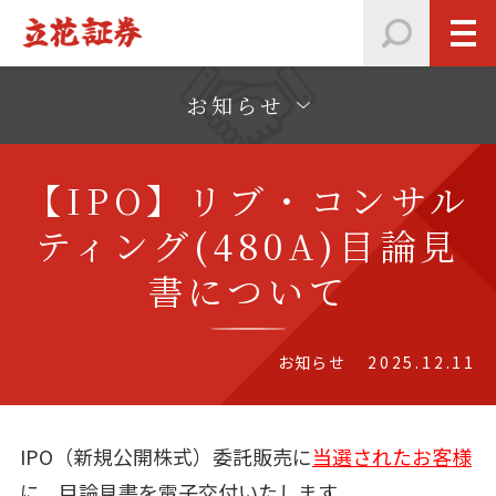
お知らせ
【IPO】リブ・コンサル
ティング(480A)目論見
書について
お知らせ
2025.12.11
IPO（新規公開株式）委託販売に
当選されたお客様
に、目論見書を電子交付いたします。