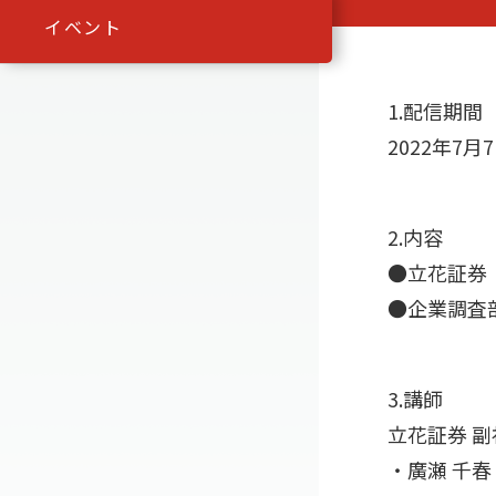
イベント
1.配信期間
2022年7
2.内容
●立花証券
●企業調査
3.講師
立花証券 副
・廣瀬 千