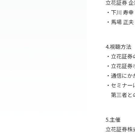
立花証券 企
・下川 寿
・馬場 正
4.視聴方法
・立花証券の
・立花証券
・通信にか
・セミナー
第三者との
5.主催
立花証券株