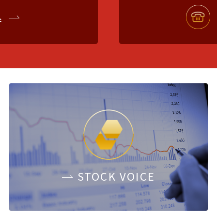
込
STOCK
VOICE