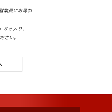
営業員にお尋ね
」から入り、
ださい。
へ