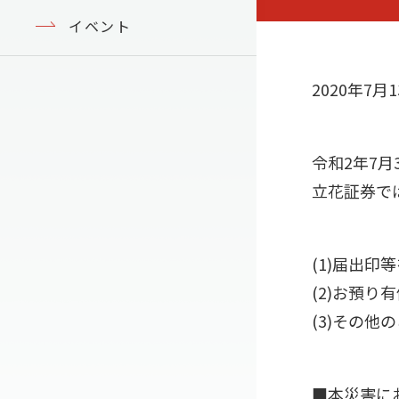
イベント
2020年7月
令和2年7
立花証券で
(1)届出
(2)お預
(3)その
■本災害に